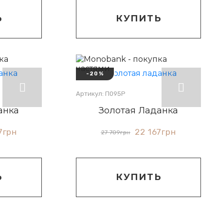
Ь
КУПИТЬ
-20%
Артикул: П095Р
анка
Золотая Ладанка
7
грн
22 167
грн
27 709
грн
Ь
КУПИТЬ