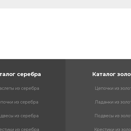
талог серебра
Каталог золо
аслеты из серебра
Цепочки из золо
почки из серебра
Ладанки из золо
двесы из серебра
Подвесы из золо
естики из серебра
Крестики из золо