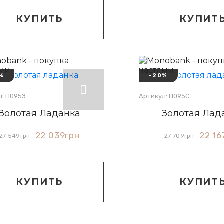
КУПИТЬ
КУПИТ
%
-20%
л: П095З
Артикул: П095С
Золотая Ладанка
Золотая Лад
22 039
грн
22 16
27 549
грн
27 709
грн
КУПИТЬ
КУПИТ