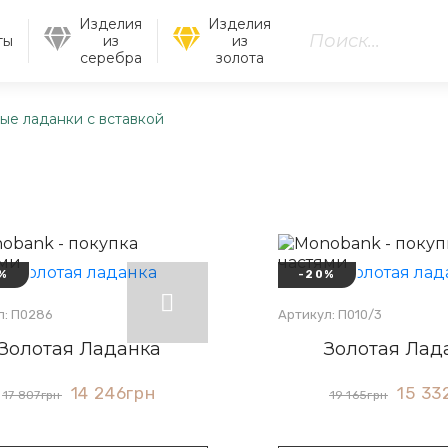
Изделия
Изделия
ты
из
из
серебра
золота
ые ладанки с вставкой
%
-20%
л: П0286
Артикул: П010/3
Золотая Ладанка
Золотая Лад
14 246
грн
15 33
17 807
грн
19 165
грн