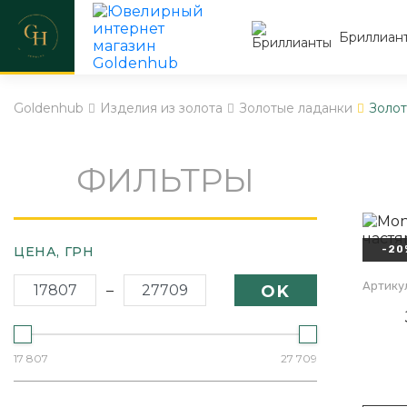
Бриллиан
Goldenhub
Изделия из золота
Золотые ладанки
Золот
ФИЛЬТРЫ
ЦЕНА,
ГРН
-20
Артику
–
OK
17 807
27 709