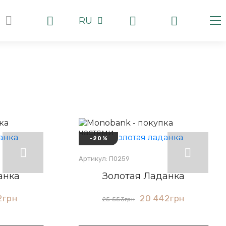
RU
-20%
Артикул: П0259
анка
Золотая Ладанка
2
грн
20 442
грн
25 553
грн