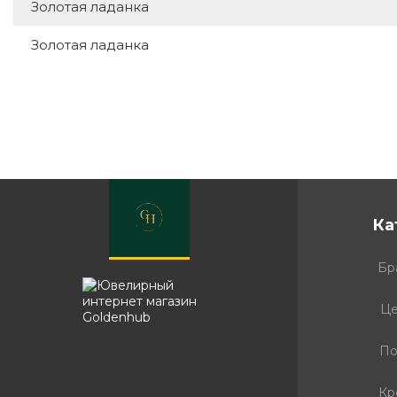
Золотая ладанка
Золотая ладанка
Ка
Бр
Це
По
Кр