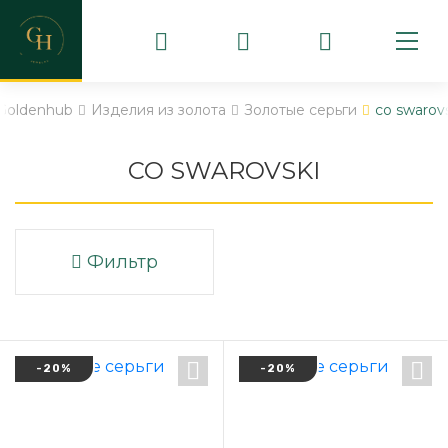
Goldenhub
Изделия из золота
Золотые серьги
со swarov
СО SWAROVSKI
Фильтр
-20%
-20%