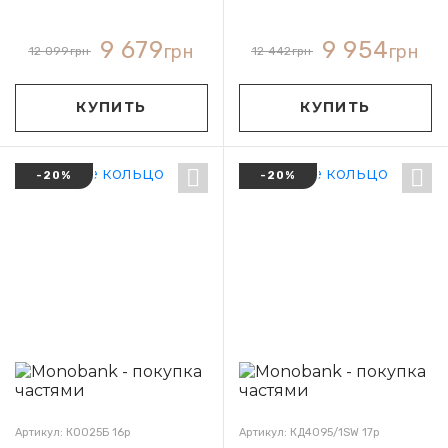
9 679
9 954
грн
грн
12 099
грн
12 442
грн
КУПИТЬ
КУПИТЬ
-20%
-20%
Артикул: КО025Б 16р
Артикул: КД4095/1SW 17р