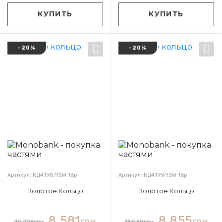
КУПИТЬ
КУПИТЬ
-20%
-20%
Артикул: КД4198/1SW 16р
Артикул: КД4199/1SW 16р
Золотое Кольцо
Золотое Кольцо
8 581
8 855
грн
грн
10 726
грн
11 069
грн