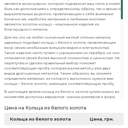
является аксессуаром, который подчеркнет ваш стиль и может
быть как дополнением к определенному образу, так и ярким и
выразительным акцентом, привлекающим к себе внимание.
Конечно же, наиболее желанным и любимым многими
является золотое кольцо – изысканное изделие из
благородного металла.
Для тех, кто не любит солнечный желтый оттенок металла,
идеально подойдет кольцо с белого золота, привлекающее
взор своим необычным внешним видом и элегантностью.
Такое изделие часто путают с украшением из серебра, но оно
отличается своей более высокой стоимостью и ценностью. Не
перепутать и сделать правильный выбор поможет
соответствующая проба, которая различается у этих двух
видов драгоценных металлов. Таким образом, вы сможете
определить материал, из которого выполнено нужное вам
кольцо – белое золото, имеющее соответствующую пробу.
В настоящее время кольца из белого золота купить можно во
множестве доступных вариантов – разных размеров и форм,
выполненных в разном стиле, с инкрустациями различными
драгоценными камнями и без них. Выбор определенной
Цена на Кольца из белого золота
модели зависит от индивидуальных предпочтений, но все же
есть несколько основных правил, которые помогут сделать
Кольца из белого золота
Цена, грн.
правильный выбор и не прогадать.