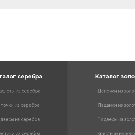
талог серебра
Каталог золо
аслеты из серебра
Цепочки из золо
почки из серебра
Ладанки из золо
двесы из серебра
Подвесы из золо
естики из серебра
Крестики из золо