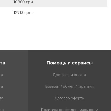
10860 грн.
12713 грн.
та
Помощь и сервисы
та
Доставка и оплата
та
Возврат / обмен / гарантия
та
Договор оферты
та
Политика конфиденциальности