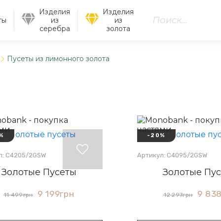
Изделия
Изделия
ты
из
из
серебра
золота
Пусеты из лимонного золота
%
-20%
л: С4205/2GSW
Артикул: С4095/2GSW
Золотые Пусеты
Золотые Пу
9 199
грн
9 83
11 499
грн
12 297
грн