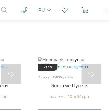
RU
-20%
Артикул: С4006/2GSW
сеты
Золотые Пусеты
8
грн
10 604
грн
13 256
грн