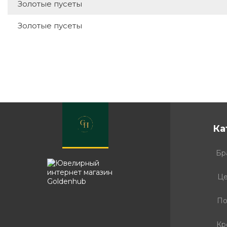
Золотые пусеты
Золотые пусеты
Ка
Бр
Це
По
Кр