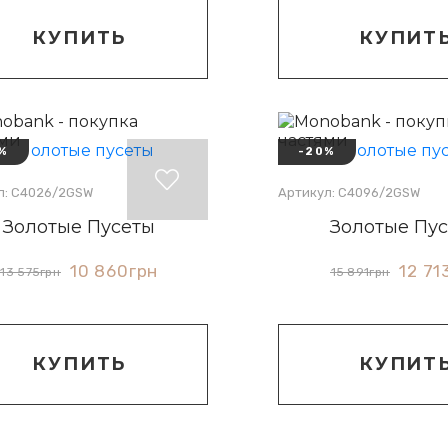
КУПИТЬ
КУПИТ
%
-20%
л: С4026/2GSW
Артикул: С4096/2GSW
Золотые Пусеты
Золотые Пу
10 860
грн
12 71
13 575
грн
15 891
грн
КУПИТЬ
КУПИТ