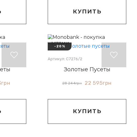
Ь
КУПИТЬ
-20%
Артикул: С7276/2
сеты
Золотые Пусеты
3
грн
22 595
грн
28 244
грн
Ь
КУПИТЬ