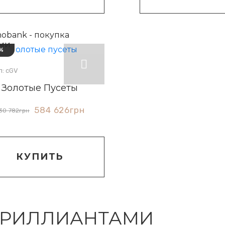
%
л: сGV
Золотые Пусеты
584 626
грн
30 782
грн
КУПИТЬ
 БРИЛЛИАНТАМИ