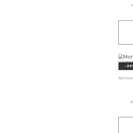
-20
Артику
2