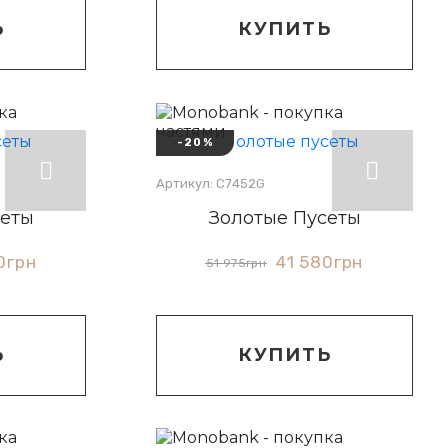
Ь
КУПИТЬ
-20%
Артикул: С7452G
сеты
Золотые Пусеты
0
грн
41 580
грн
51 975
грн
Ь
КУПИТЬ