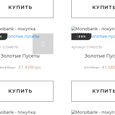
КУПИТ
КУПИТЬ
%
-20%
л: С7348/1G
Артикул: С7452/1G
Золотые Пусеты
Золотые Пу
37 498
грн
41 58
46 872
грн
51 975
грн
КУПИТЬ
КУПИТ