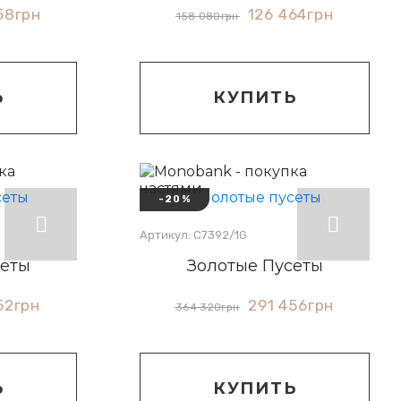
58
грн
126 464
грн
158 080
грн
Ь
КУПИТЬ
-20%
Артикул: С7392/1G
сеты
Золотые Пусеты
52
грн
291 456
грн
364 320
грн
Ь
КУПИТЬ