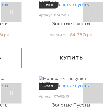
-20%
Артикул: С7476/1G
сеты
Золотые Пусеты
6
грн
84 787
грн
105 984
грн
Ь
КУПИТЬ
-20%
Артикул: С7602/1G
сеты
Золотые Пусеты