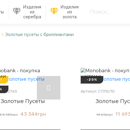
Изделия
Изделия
ты
из
из
серебра
золота
Золотые пусеты с бриллиантами
!
-20%
%
л: С7276G
Артикул: С7315/1G
Золотые Пусеты
Золотые Пу
43 344
грн
11 69
54 180
грн
14 616
грн