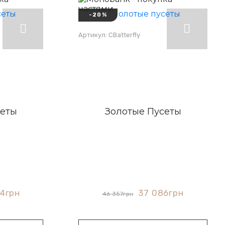
-20%
Артикул: СBatterfly
сеты
Золотые Пусеты
04
грн
37 086
грн
46 357
грн