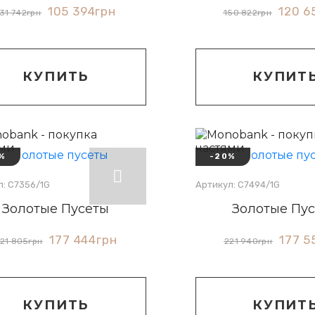
105 394
грн
120 6
131 742
грн
150 822
грн
КУПИТЬ
КУПИТ
%
-20%
л: С7356/1G
Артикул: С7494/1G
Золотые Пусеты
Золотые Пу
177 444
грн
177 5
21 805
грн
221 940
грн
КУПИТЬ
КУПИТ