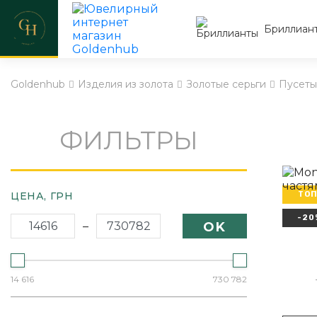
Бриллиан
Goldenhub
Изделия из золота
Золотые серьги
Пусеты
ФИЛЬТРЫ
ЦЕНА,
ГРН
ТОП
-20
Артику
–
OK
14 616
730 782