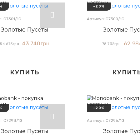
%
-20%
: С7301/1G
Артикул: С7300/1G
Золотые Пусеты
Золотые Пу
43 740
грн
62 98
54 675
грн
78 732
грн
КУПИТЬ
КУПИТ
%
-20%
л: С7298/1G
Артикул: С7296/1G
Золотые Пусеты
Золотые Пу