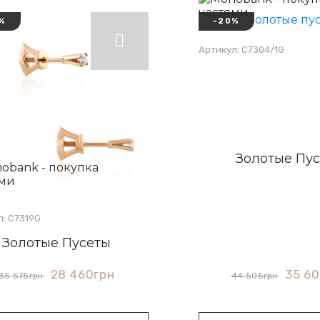
%
-20%
Артикул: С7304/1G
Золотые Пу
л: С7319G
Золотые Пусеты
35 6
28 460
грн
44 505
грн
35 575
грн