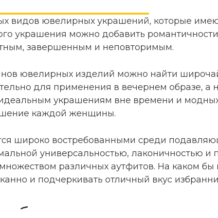
ных видов ювелирных украшений, которые имею
го украшения можно добавить романтичности
стным, завершенным и неповторимым.
инов ювелирных изделий можно найти широчай
тельно для применения в вечернем образе, а
 идеальным украшениям вне времени и модных
ашение каждой женщины.
ются широко востребованными среди подавля
имальной универсальностью, лаконичностью и 
ножеством различных аутфитов. На каком бы 
сканно и подчеркивать отличный вкус избранн
и с бриллиантами для сти