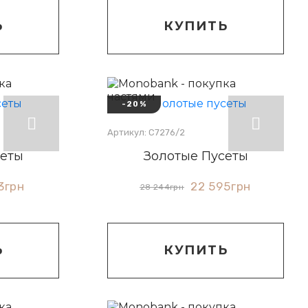
Ь
КУПИТЬ
-20%
Артикул: С7276/2
сеты
Золотые Пусеты
3
грн
22 595
грн
28 244
грн
Ь
КУПИТЬ