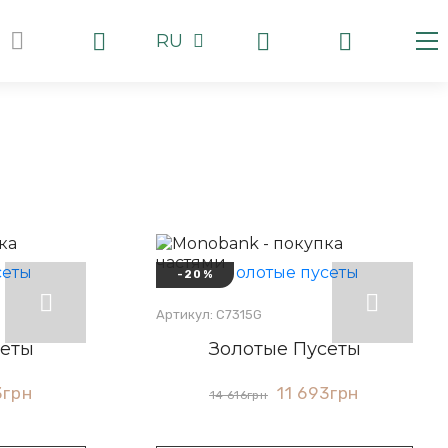
RU
-20%
Артикул: С7315G
сеты
Золотые Пусеты
3
грн
11 693
грн
14 616
грн