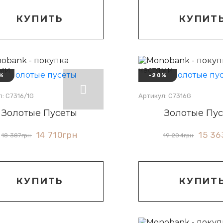
КУПИТЬ
КУПИТ
%
-20%
: С7316/1G
Артикул: С7316G
Золотые Пусеты
Золотые Пу
14 710
грн
15 36
18 387
грн
19 204
грн
КУПИТЬ
КУПИТ