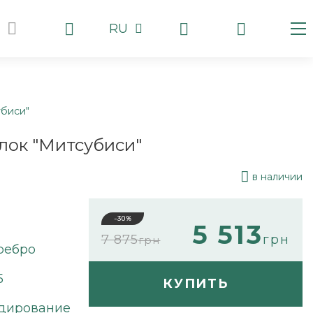
RU
биси"
лок "Митсубиси"
в наличии
-30%
5 513
7 875
грн
грн
ребро
5
КУПИТЬ
дирование