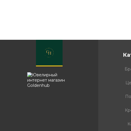
Ка
Бр
Це
По
Кр
К