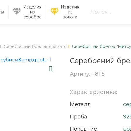
Изделия
Изделия
ты
из
из
серебра
золота
Серебряный брелок для авто
Серебряний брелок "Митсу
Серебряний бре
Артикул: 8115
Характеристики:
Металл
се
Проба
92
Покрытие
ро