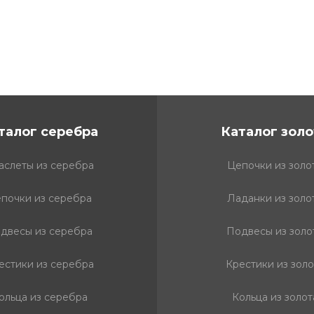
талог серебра
Каталог золо
аслеты из серебра
Цепочки из золо
почки из серебра
Ладанки из золо
двесы из серебра
Подвесы из золо
естики из серебра
Крестики из золо
ольца из серебра
Кольца из золот