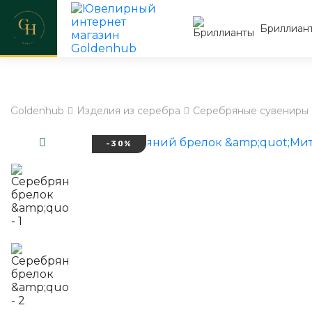
Бриллиан
Goldenhub
Изделия из серебра
Серебряные сувениры
-30%