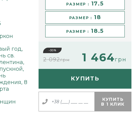
17.5
РАЗМЕР :
18
РАЗМЕР :
5
18.5
РАЗМЕР :
ркон
вый год,
-30%
1 464
нь св.
2 092
грн
грн
лентина,
пускной,
нь
КУПИТЬ
ждения, 8
рта
КУПИТЬ
нщин
В 1 КЛИК