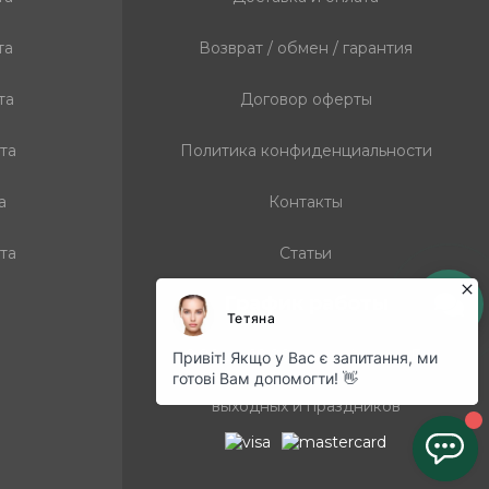
та
Возврат / обмен / гарантия
та
Договор оферты
та
Политика конфиденциальности
а
Контакты
та
Статьи
График работы
с 9:00 до 19:00, каждый день. Без
выходных и праздников