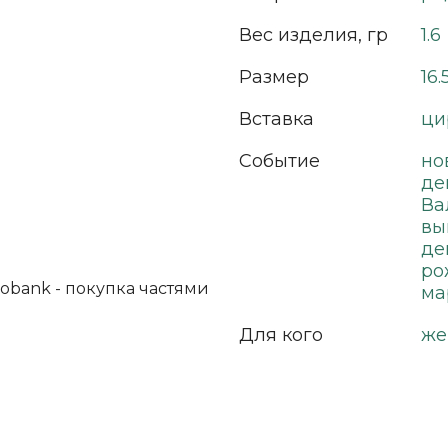
Вес изделия, гр
1.6
Размер
16.
Вставка
ци
Событие
но
де
Ва
вы
де
ро
ма
Для кого
же