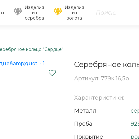
Изделия
Изделия
ты
из
из
серебра
золота
еребряное кольцо "Сердце"
Серебряное коль
Артикул: 779к 16,5р
Характеристики:
Металл
се
Проба
92
Покрытие
ро