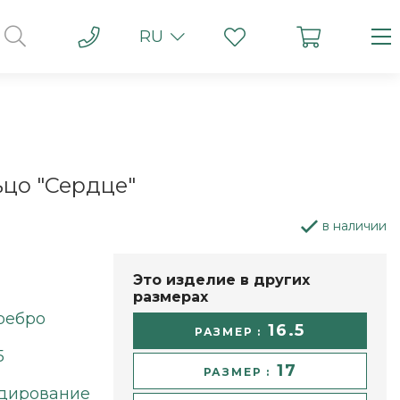
RU
цо "Сердце"
в наличии
Это изделие в других
размерах
ребро
16.5
РАЗМЕР :
5
17
РАЗМЕР :
дирование