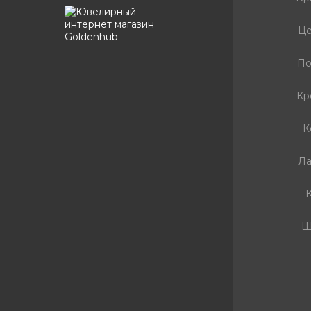
Це
По
Кр
К
Ла
К
Ш