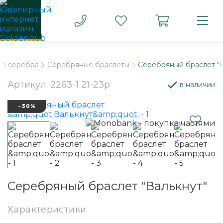
из серебра
Серебряные браслеты
Серебряный браслет "В
Артикул: 2263-1 21-23р
в наличии
-30%
Серебряный браслет "Валькнут"
Характеристики: