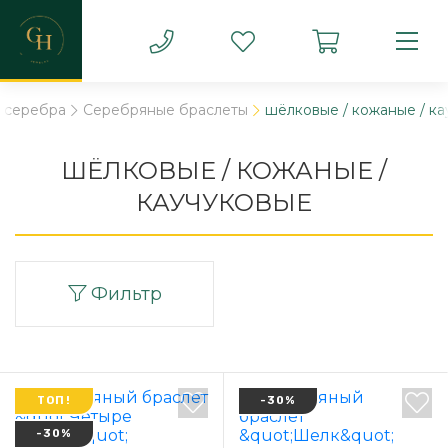
 серебра
Серебряные браслеты
шёлковые / кожаные / к
ШЁЛКОВЫЕ / КОЖАНЫЕ /
КАУЧУКОВЫЕ
Фильтр
ТОП!
-30%
-30%