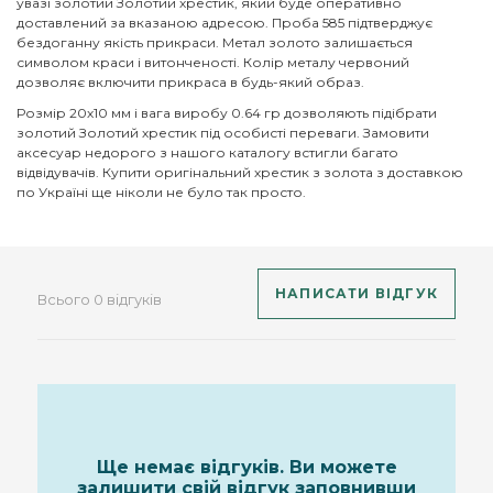
увазі золотий Золотий хрестик, який буде оперативно
доставлений за вказаною адресою. Проба 585 підтверджує
бездоганну якість прикраси. Метал золото залишається
символом краси і витонченості. Колір металу червоний
дозволяє включити прикраса в будь-який образ.
Розмір 20х10 мм і вага виробу 0.64 гр дозволяють підібрати
золотий Золотий хрестик під особисті переваги. Замовити
аксесуар недорого з нашого каталогу встигли багато
відвідувачів. Купити оригінальний хрестик з золота з доставкою
по Україні ще ніколи не було так просто.
НАПИСАТИ ВІДГУК
Всього 0 відгуків
Ще немає відгуків. Ви можете
залишити свій відгук заповнивши