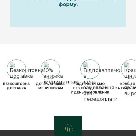
форму.
БЕЗКОШТОВНА
ДО 10% ЗНИЖКА
ВІДПРАВЛЯЄМО
КРАЩІ Ц
ДОСТАВКА
ІМЕНИННИКАМ
БЕЗ ПЕРЕДОПЛАТИ
ЗА ГРАМ В
У ДЕНЬ ЗАМОВЛЕННЯ