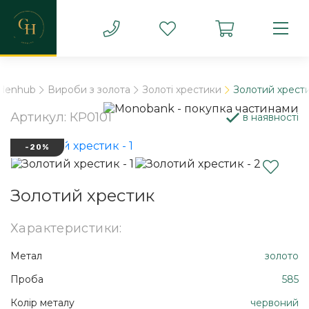
ldenhub
Вироби з золота
Золоті хрестики
Золотий хрест
Артикул: КР0101
в наявності
-20%
Золотий хрестик
Характеристики:
Метал
золото
Проба
585
Колір металу
червоний