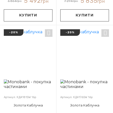
5 492
5 835
грн
грн
6 864
грн
7 294
грн
КУПИТИ
КУПИТИ
-20%
-20%
Артикул: КД4181SW 16р
Артикул: КД4176SW 16р
Золота Каблучка
Золота Каблучка