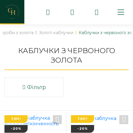
Вироби з золота
Золоті каблучки
Каблучки з червоного зо
КАБЛУЧКИ З ЧЕРВОНОГО
ЗОЛОТА
Фільтр
ТОП!
ТОП!
-20%
-20%