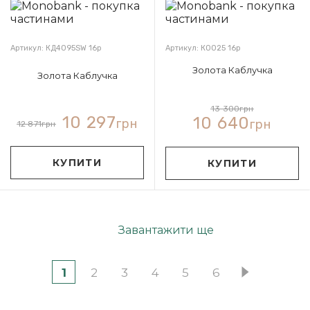
Артикул: КД4095SW 16р
Артикул: КО025 16р
Золота Каблучка
Золота Каблучка
13 300
грн
10 297
10 640
грн
грн
12 871
грн
КУПИТИ
КУПИТИ
Завантажити ще
1
2
3
4
5
6