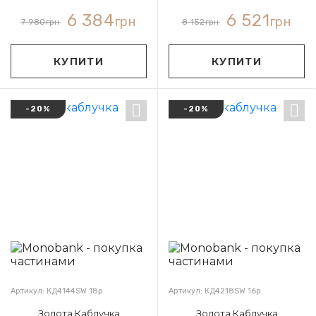
6 384
6 521
грн
грн
7 980
грн
8 152
грн
КУПИТИ
КУПИТИ
-20%
-20%
Артикул: КД4144SW 18р
Артикул: КД4218SW 16р
Золота Каблучка
Золота Каблучка