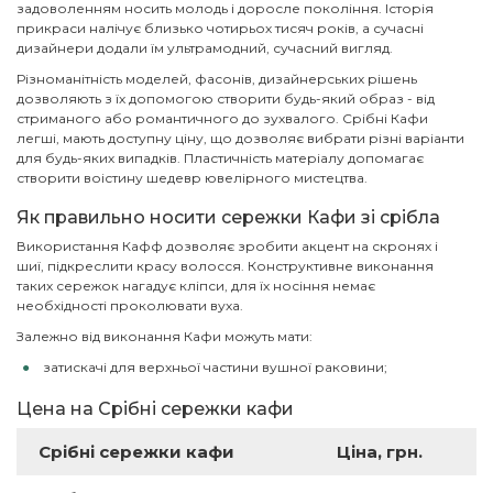
задоволенням носить молодь і доросле покоління. Історія
прикраси налічує близько чотирьох тисяч років, а сучасні
дизайнери додали їм ультрамодний, сучасний вигляд.
Різноманітність моделей, фасонів, дизайнерських рішень
дозволяють з їх допомогою створити будь-який образ - від
стриманого або романтичного до зухвалого. Срібні Кафи
легші, мають доступну ціну, що дозволяє вибрати різні варіанти
для будь-яких випадків. Пластичність матеріалу допомагає
створити воістину шедевр ювелірного мистецтва.
Як правильно носити сережки Кафи зі срібла
Використання Кафф дозволяє зробити акцент на скронях і
шиї, підкреслити красу волосся. Конструктивне виконання
таких сережок нагадує кліпси, для їх носіння немає
необхідності проколювати вуха.
Залежно від виконання Кафи можуть мати:
затискачі для верхньої частини вушної раковини;
кріплення у вигляді кільця, яке складається з кілець і
Цена на Срібні сережки кафи
намистин і огинає вухо цілком;
кріплення у вигляді ланцюжка, яка кріпиться в волоссі;
Срібні сережки кафи
Ціна, грн.
дужки, що нагадують гарнітуру Bluetooth;