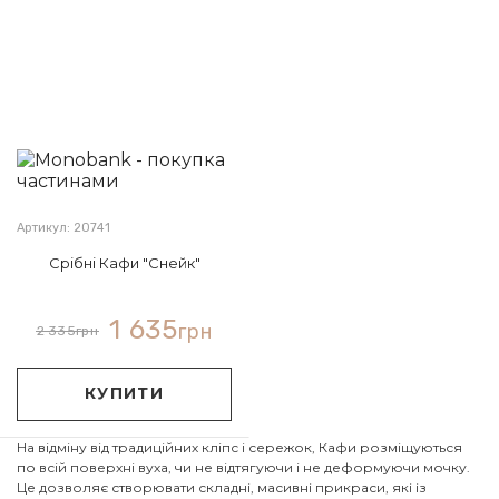
Артикул: 20741
Срібні Кафи "Снейк"
1 635
грн
2 335
грн
КУПИТИ
На відміну від традиційних кліпс і сережок, Кафи розміщуються
по всій поверхні вуха, чи не відтягуючи і не деформуючи мочку.
Це дозволяє створювати складні, масивні прикраси, які із