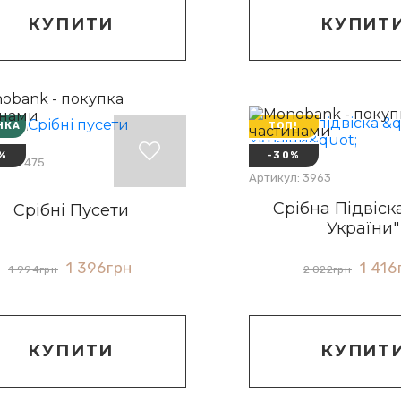
КУПИТИ
КУПИТ
НКА
ТОП!
%
-30%
л: 20475
Артикул: 3963
Срібна Підвіск
Срібні Пусети
України"
1 396
грн
1 416
1 994
грн
2 022
грн
КУПИТИ
КУПИТ