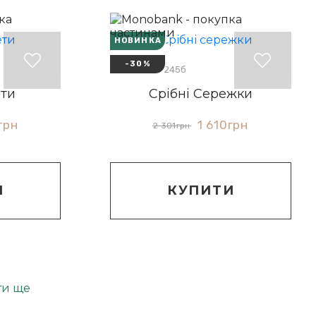
НОВИНКА
-30%
Артикул: 20245б
ети
Срібні Сережки
грн
1 610
грн
2 301
грн
И
КУПИТИ
ти ще