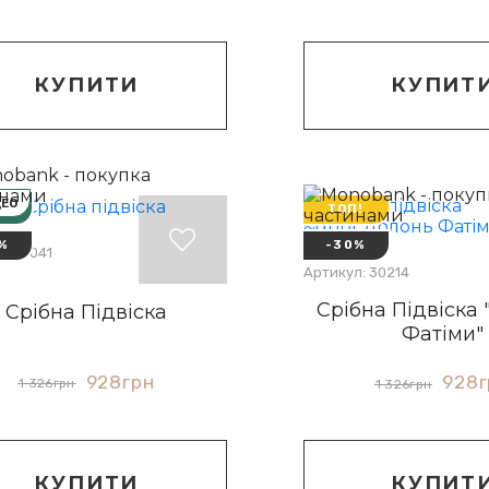
КУПИТ
КУПИТИ
ДЕО
НКА
ТОП!
%
-30%
: 30041
Артикул: 30214
Срібна Підвіска
Срібна Підвіска
Фатіми"
928
грн
928
1 326
грн
1 326
грн
КУПИТИ
КУПИТ