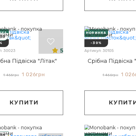
НКА
НОВИНКА
ДЕО
%
-30%
5
л: 30023
Артикул: 30105
бна Підвіска "Літак"
Срібна Підвіска 
1 026
грн
1 026
1 466
грн
1 466
грн
КУПИТИ
КУПИТ
ДЕО