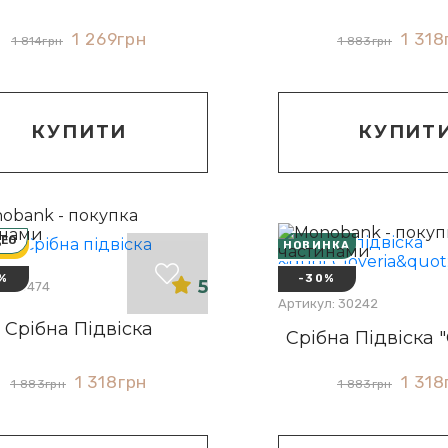
1 269
грн
1 318
1 814
грн
1 883
грн
КУПИТИ
КУПИТ
ДЕО
!
НОВИНКА
%
-30%
5
л: 30474
Артикул: 30242
Срібна Підвіска
Срібна Підвіска "
1 318
грн
1 318
1 883
грн
1 883
грн