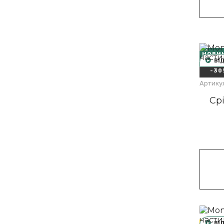
НОВИ
ВІ
-30
Артику
Срі
ВІ