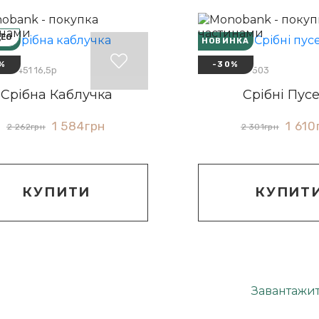
ДЕО
НКА
НОВИНКА
%
-30%
: 10451 16,5р
Артикул: 20503
Срібна Каблучка
Срібні Пус
1 584
грн
1 610
2 262
грн
2 301
грн
КУПИТИ
КУПИТ
Завантажи