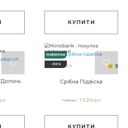
И
КУПИТИ
НОВИНКА
-30%
5
Артикул: 30271
 "Долонь
Срібна Підвіска
1 026
грн
грн
1 466
грн
КУПИТИ
И