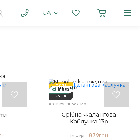
UA
ТОП!
ВІДЕО
-30%
Артикул: 10367 13р
Срібна Фалангова
ети
Каблучка 13р
рн
879
грн
1 256
грн