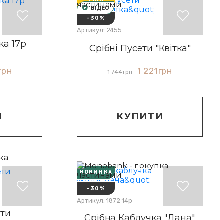
ТОП!
ВІДЕО
-30%
Артикул: 2455
ка 17р
Срібні Пусети "Квітка"
1 221
грн
грн
1 744
грн
КУПИТИ
И
НОВИНКА
-30%
Артикул: 1872 14р
ети
Срібна Каблучка "Дана"