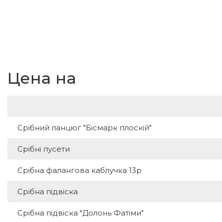
Цена на
Срібний ланцюг "Бісмарк плоскій"
Срібні пусети
Срібна фалангова каблучка 13р
Срібна підвіска
Срібна підвіска "Долонь Фатіми"