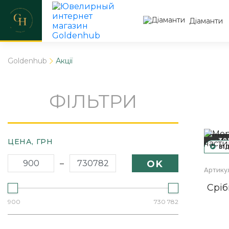
Діаманти
Goldenhub
Акції
ФІЛЬТРИ
ЦЕНА,
ГРН
-30
ВІ
–
OK
Артикул
Сріб
900
730 782