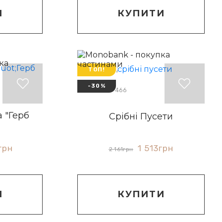
И
КУПИТИ
ТОП!
-30%
Артикул: 20466
а "Герб
Срібні Пусети
1 513
грн
грн
2 161
грн
КУПИТИ
И