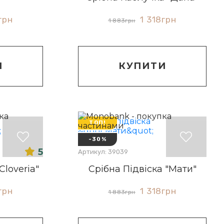
грн
1 318
грн
1 883
грн
И
КУПИТИ
ТОП!
-30%
5
Артикул: 39039
Cloveria"
Срібна Підвіска "Мати"
грн
1 318
грн
1 883
грн