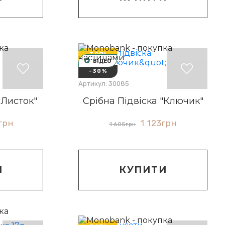
ТОП!
ВІДЕО
-30%
Артикул: 30085
"Листок"
Срібна Підвіска "Ключик"
грн
1 123
грн
1 605
грн
И
КУПИТИ