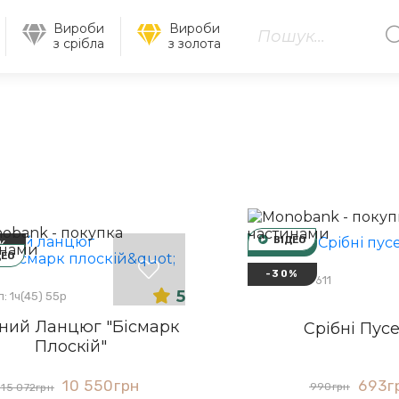
Вироби
Вироби
з срібла
з золота
ВІДЕО
%
НОВИНКА
ДЕО
-30%
Артикул: 20611
5
: 1ч(45) 55р
ний Ланцюг "Бісмарк
Срібні Пус
Плоскій"
693
г
10 550
грн
990
грн
15 072
грн