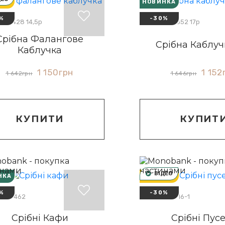
!
НОВИНКА
%
-30%
: 10428 14,5р
Артикул: 10552 17р
Срібна Фалангове
Срібна Каблуч
Каблучка
1 150
грн
1 152
1 642
грн
1 646
грн
КУПИТИ
КУПИТ
ВІДЕО
НКА
ТОП!
%
-30%
л: 20462
Артикул: 2316-1
Срібні Кафи
Срібні Пус