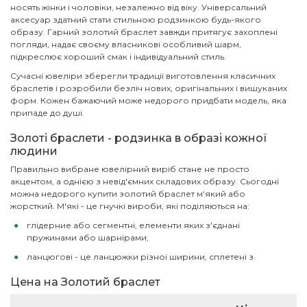
носять жінки і чоловіки, незалежно від віку. Універсальний
аксесуар здатний стати стильною родзинкою будь-якого
образу. Гарний золотий браслет завжди притягує захоплені
погляди, надає своєму власникові особливий шарм,
підкреслює хороший смак і індивідуальний стиль.
Сучасні ювеліри зберегли традиції виготовлення класичних
браслетів і розробили безліч нових, оригінальних і вишуканих
форм. Кожен бажаючий може недорого придбати модель, яка
припаде до душі.
Золоті браслети - родзинка в образі кожної
людини
Правильно вибране ювелірний виріб стане не просто
акцентом, а однією з невід'ємних складових образу. Сьогодні
можна недорого купити золотий браслет м'який або
жорсткий. М'які - це гнучкі вироби, які поділяються на:
глідерние або сегментні, елементи яких з'єднані
пружинами або шарнірами;
ланцюгові - це ланцюжки різної ширини, сплетені з
допомогою різних технік в'язання.
Цена на Золотий браслет
Жорсткі браслети - цільні конструкції, що не змінюють форму
при стисканні. Поділяються вони на: