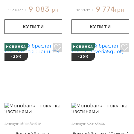
9 083
9 774
грн
грн
11 354
грн
12 217
грн
КУПИТИ
КУПИТИ
НОВИНКА
НОВИНКА
-20%
-20%
Артикул: 1б012/01б 18
Артикул: 39016боСм
Золотий Браслет
Золотий Браслет "Cloveria"