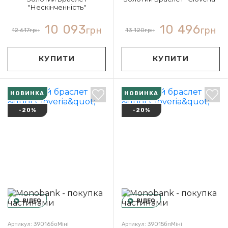
"Нескінченність"
10 093
10 496
грн
грн
12 617
грн
13 120
грн
КУПИТИ
КУПИТИ
НОВИНКА
НОВИНКА
-20%
-20%
ВІДЕО
ВІДЕО
Артикул: 39016боМіні
Артикул: 39015бпМіні