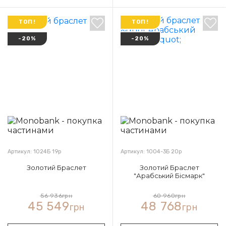
ТОП!
ТОП!
-20%
-20%
Артикул: 1024Б 19р
Артикул: 1004-3Б 20р
Золотий Браслет
Золотий Браслет
"Арабський Бісмарк"
56 936
грн
60 960
грн
45 549
48 768
грн
грн