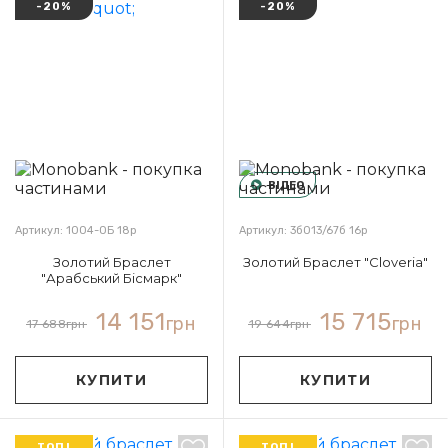
-20%
-20%
ВІДЕО
Артикул: 1004-0Б 18р
Артикул: 3б013/67б 16р
Золотий Браслет
Золотий Браслет "Cloveria"
"Арабський Бісмарк"
14 151
15 715
грн
грн
17 688
грн
19 644
грн
КУПИТИ
КУПИТИ
ТОП!
ТОП!