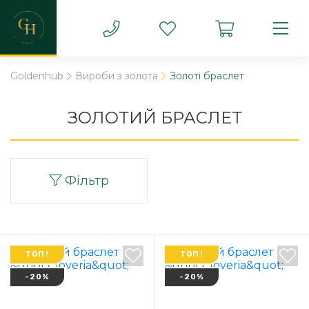
Goldenhub
Вироби з золота
Золоті браслет
ЗОЛОТИЙ БРАСЛЕТ
Фільтр
ТОП!
ТОП!
-20%
-20%