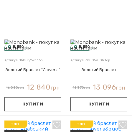
ВІДЕО
ВІДЕО
Артикул: 1б003/67b 16р
Артикул: 3б005/00b 16р
Золотий Браслет "Cloveria"
Золотий Браслет
12 840
13 096
грн
грн
16 050
грн
16 370
грн
КУПИТИ
КУПИТИ
ТОП!
ТОП!