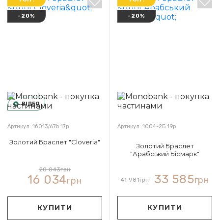
-20%
-20%
ВІДЕО
Артикул: 1б013/67b 17р
Артикул: 1004-2Б 19р
Золотий Браслет "Cloveria"
Золотий Браслет
"Арабський Бісмарк"
20 043
грн
33 585
16 034
грн
грн
41 981
грн
КУПИТИ
КУПИТИ