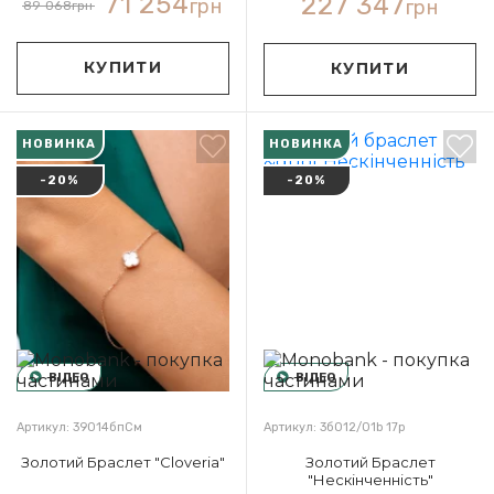
71 254
227 347
грн
грн
89 068
грн
КУПИТИ
КУПИТИ
НОВИНКА
НОВИНКА
-20%
-20%
ВІДЕО
ВІДЕО
Артикул: 39014бпСм
Артикул: 3б012/01b 17р
Золотий Браслет "Cloveria"
Золотий Браслет
"Нескінченність"