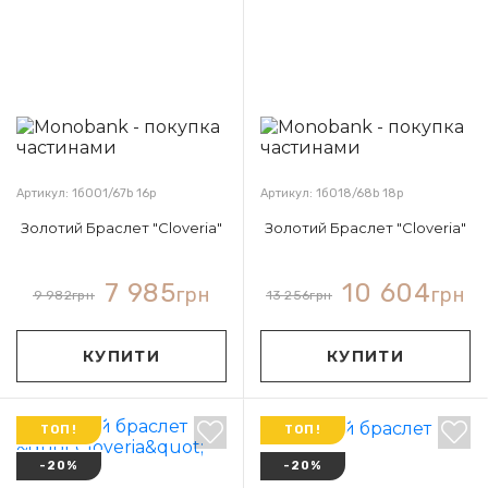
Артикул: 1б001/67b 16р
Артикул: 1б018/68b 18р
Золотий Браслет "Cloveria"
Золотий Браслет "Cloveria"
7 985
10 604
грн
грн
9 982
грн
13 256
грн
КУПИТИ
КУПИТИ
ТОП!
ТОП!
-20%
-20%