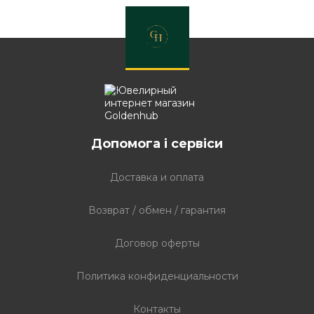
Вставка - вишукане доповнення дизайну
золотого браслета
Скільки коштує золотий браслет багато в чому залежить від
того, чи має виріб інкрустацію і яким каменем. Якщо потрібно
недороге прикраса декороване камінням, краще вибирати
моделі з фіанітами, цирконієм, кристалами Сваровські,
напівдорогоцінним самоцвітами.
Якщо ювеліри використовували дорогоцінні камені в декорі,
на такий золотий браслет ціна буде значно вище. В
Допомога і сервіси
асортименті можна знайти ювелірні вироби зі вставками з
діамантів, рубінів, смарагдів, агату, сапфірів. Дорогоцінні
самородки добре поєднуються з білим, жовтим, червоним
Доставка и оплата
золотом.
Красиво виглядають браслети без каменів, але з
Возврат / обмен / гарантия
декоративними вставками. Це може бути емаль, різні фігурки і
символи.
Договор оферты
Ціни на золоті браслети в інтернет-магазині
Goldenhub
Политика конфиденциальности
У каталозі
інтернет магазину Goldenhub
представлений
великий вибір ювелірних аксесуарів із золота і срібла від
Контакты