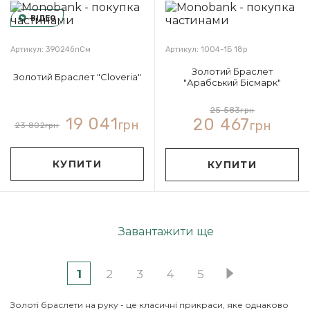
ВІДЕО
Артикул: 39024бпСм
Артикул: 1004-1Б 18р
Золотий Браслет
Золотий Браслет "Cloveria"
"Арабський Бісмарк"
25 583
грн
19 041
20 467
грн
грн
23 802
грн
КУПИТИ
КУПИТИ
Завантажити ще
1
2
3
4
5
Золоті браслети на руку - це класичні прикраси, яке однаково