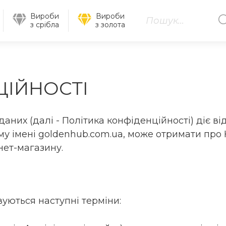
Вироби
Вироби
з срібла
з золота
ЦІЙНОСТІ
них (далі - Політика конфіденційності) діє від
 імені goldenhub.com.ua, може отримати про 
нет-магазину.
вуються наступні терміни: