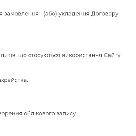
ня замовлення і (або) укладення Договору
.
апитів, що стосуються використання Сайту
ахрайства.
ворення облікового запису.