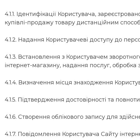
4.1.1. Ідентифікації Користувача, зареєстров
купівлі-продажу товару дистанційним способ
4.1.2. Надання Користувачеві доступу до перс
4.1.3. Встановлення з Користувачем зворотно
інтернет-магазину, надання послуг, обробка з
4.1.4. Визначення місця знаходження Користу
4.1.5. Підтвердження достовірності та повно
4.1.6. Створення облікового запису для здійс
4.1.7. Повідомлення Користувача Сайту інтер