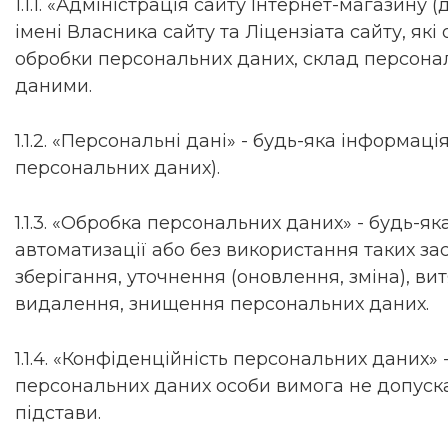
1.1.1. «Адміністрація сайту Інтернет-магазину
імені Власника сайту та Ліцензіата сайту, як
обробки персональних даних, склад персональ
даними.
1.1.2. «Персональні дані» - будь-яка інформац
персональних даних).
1.1.3. «Обробка персональних даних» - будь-як
автоматизації або без використання таких за
зберігання, уточнення (оновлення, зміна), в
видалення, знищення персональних даних.
1.1.4. «Конфіденційність персональних даних
персональних даних особи вимога не допускат
підстави.