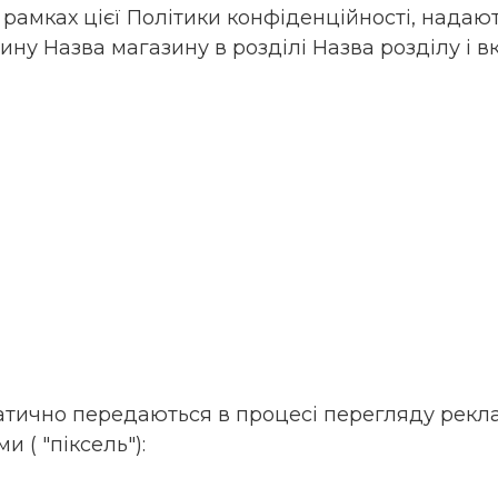
 в рамках цієї Політики конфіденційності, над
ину Назва магазину в розділі Назва розділу і 
матично передаються в процесі перегляду реклам
 ( "піксель"):