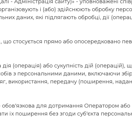
 (далі - Адміністрація сайту)» - уповноважені сп
і організовують і (або) здійснюють обробку пер
них даних, які підлягають обробці, дії (опера
ія, що стосується прямо або опосередковано пев
а дія (операція) або сукупність дій (операцій)
собів з персональними даними, включаючи збір
итяг, використання, передачу (поширення, надан
» - обов'язкова для дотримання Оператором або
и їх поширення без згоди суб'єкта персональн