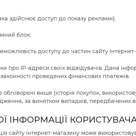
яка здійснює доступ до показу реклами);
амний блок;
неможливість доступу до частин сайту Інтернет
тики про IP-адреси своїх відвідувачів. Дана ін
законності проведених фінансових платежів.
 обговорені вище (історія покупок, використовув
ння, за винятком випадків, передбачених в п.п. 
НОЇ ІНФОРМАЦІЇ КОРИСТУВАЧ
ція сайту інтернет-магазину може використовув