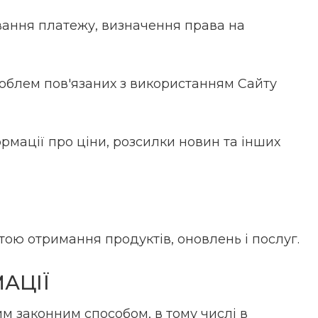
ування платежу, визначення права на
проблем пов'язаних з використанням Сайту
ормації про ціни, розсилки новин та інших
етою отримання продуктів, оновлень і послуг.
АЦІЇ
м законним способом, в тому числі в