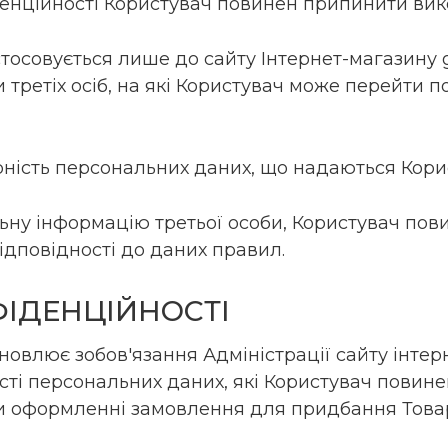
іденційності Користувач повинен припинити вик
стосовується лише до сайту Інтернет-магазину 
и третіх осіб, на які Користувач може перейти п
вірність персональних даних, що надаються Кор
льну інформацію третьої особи, Користувач пов
 відповідності до даних правил.
ФІДЕНЦІЙНОСТІ
тановлює зобов'язання Адміністрації сайту інт
ті персональних даних, які Користувач повине
при оформленні замовлення для придбання Това