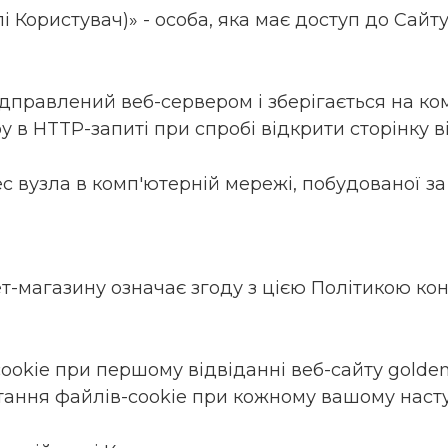
алі Користувач)» - особа, яка має доступ до Сайт
 відправлений веб-сервером і зберігається на ко
 в HTTP-запиті при спробі відкрити сторінку в
рес вузла в комп'ютерній мережі, побудованої за
ет-магазину означає згоду з цією Політикою ко
cookie при першому відвіданні веб-сайту golde
тання файлів-cookie при кожному вашому насту