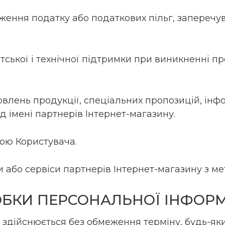
рдження податку або податкових пільг, запереч
єнтської і технічної підтримки при виникненні 
оновлень продукції, спеціальних пропозицій, інф
ід імені партнерів Інтернет-магазину.
одою Користувача.
ти або сервіси партнерів Інтернет-магазину з м
РОБКИ ПЕРСОНАЛЬНОЇ ІНФОРМ
 здійснюється без обмеження терміну, будь-яки