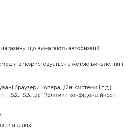
-магазину, що вимагають авторизації.
формація використовується з метою виявлення і
ані браузери і операційні системи і т.д.)
5.2. і 5.3. цієї Політики конфіденційності.
А
ати в цілях: