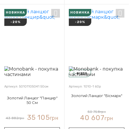
НОВИНКА
НОВИНКА
-20%
-20%
ВІДЕО
Артикул: 50101105041 50см
Артикул: 1010-1 60р
Золотий Ланцюг "Бісмарк"
Золотий Ланцюг "Панцир"
50 См
50 758
грн
35 105
40 607
грн
грн
43 882
грн