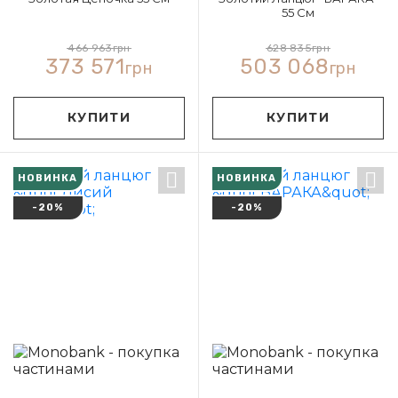
55 См
466 963
грн
628 835
грн
373 571
503 068
грн
грн
КУПИТИ
КУПИТИ
НОВИНКА
НОВИНКА
-20%
-20%