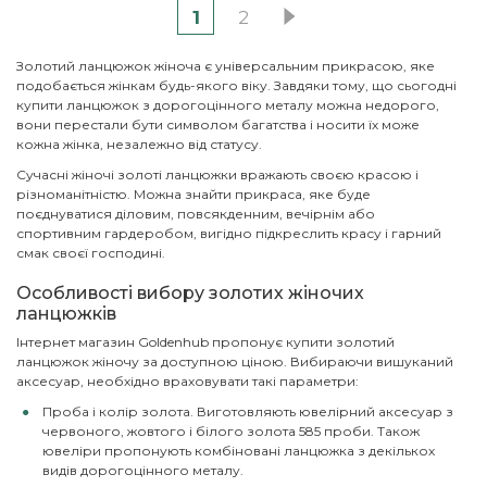
1
2
Золотий ланцюжок жіноча є універсальним прикрасою, яке
подобається жінкам будь-якого віку. Завдяки тому, що сьогодні
купити ланцюжок з дорогоцінного металу можна недорого,
вони перестали бути символом багатства і носити їх може
кожна жінка, незалежно від статусу.
Сучасні жіночі золоті ланцюжки вражають своєю красою і
різноманітністю. Можна знайти прикраса, яке буде
поєднуватися діловим, повсякденним, вечірнім або
спортивним гардеробом, вигідно підкреслить красу і гарний
смак своєї господині.
Особливості вибору золотих жіночих
ланцюжків
Інтернет магазин Goldenhub пропонує купити золотий
ланцюжок жіночу за доступною ціною. Вибираючи вишуканий
аксесуар, необхідно враховувати такі параметри:
Проба і колір золота. Виготовляють ювелірний аксесуар з
червоного, жовтого і білого золота 585 проби. Також
ювеліри пропонують комбіновані ланцюжка з декількох
видів дорогоцінного металу.