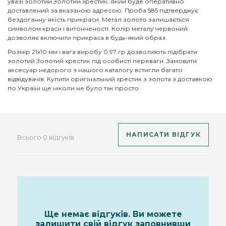
увазі золотий Золотий хрестик, який буде оперативно
доставлений за вказаною адресою. Проба 585 підтверджує
бездоганну якість прикраси. Метал золото залишається
символом краси і витонченості. Колір металу червоний
дозволяє включити прикраса в будь-який образ.
Розмір 21х10 мм і вага виробу 0.97 гр дозволяють підібрати
золотий Золотий хрестик під особисті переваги. Замовити
аксесуар недорого з нашого каталогу встигли багато
відвідувачів. Купити оригінальний хрестик з золота з доставкою
по Україні ще ніколи не було так просто.
НАПИСАТИ ВІДГУК
Всього 0 відгуків
Ще немає відгуків. Ви можете
залишити свій відгук заповнивши