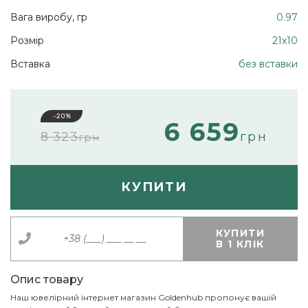
Вага виробу, гр
0.97
Розмір
21х10
Вставка
без вставки
-20%
6 659
8 323
грн
грн
КУПИТИ
КУПИТИ
В 1 КЛІК
Опис товару
Наш ювелірний інтернет магазин Goldenhub пропонує вашій