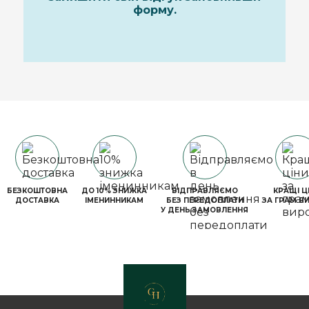
форму.
БЕЗКОШТОВНА
ДО 10% ЗНИЖКА
ВІДПРАВЛЯЄМО
КРАЩІ Ц
ДОСТАВКА
ІМЕНИННИКАМ
БЕЗ ПЕРЕДОПЛАТИ
ЗА ГРАМ В
У ДЕНЬ ЗАМОВЛЕННЯ