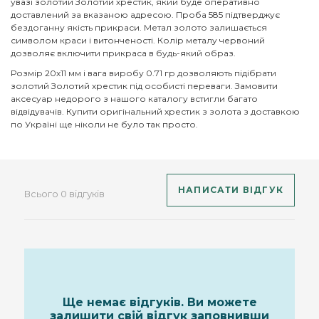
увазі золотий Золотий хрестик, який буде оперативно
доставлений за вказаною адресою. Проба 585 підтверджує
бездоганну якість прикраси. Метал золото залишається
символом краси і витонченості. Колір металу червоний
дозволяє включити прикраса в будь-який образ.
Розмір 20х11 мм і вага виробу 0.71 гр дозволяють підібрати
золотий Золотий хрестик під особисті переваги. Замовити
аксесуар недорого з нашого каталогу встигли багато
відвідувачів. Купити оригінальний хрестик з золота з доставкою
по Україні ще ніколи не було так просто.
НАПИСАТИ ВІДГУК
Всього 0 відгуків
Ще немає відгуків. Ви можете
залишити свій відгук заповнивши