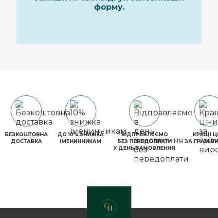
форму.
БЕЗКОШТОВНА
ДО 10% ЗНИЖКА
ВІДПРАВЛЯЄМО
КРАЩІ Ц
ДОСТАВКА
ІМЕНИННИКАМ
БЕЗ ПЕРЕДОПЛАТИ
ЗА ГРАМ В
У ДЕНЬ ЗАМОВЛЕННЯ