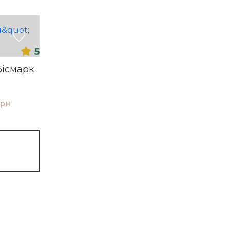
5
Бісмарк
грн