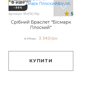
ВІДЕО
-30%
5
Артикул: 1бч(15) 19р
Срібний Браслет "Бісмарк
Плоский"
3 340
грн
4 771
грн
КУПИТИ