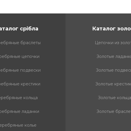
аталог срібла
Каталог золо
ебряные браслеты
Цепочки из золо
ребряные цепочки
Золотые ладанк
ебряные подвески
Золотые подвес
ребряные крестики
Золотые крести
еребряные кольца
Золотые кольц
ребряные ладанки
Золотые брасле
еребряные колье