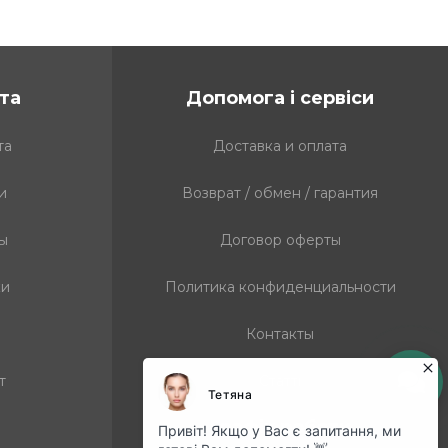
та
Допомога і сервіси
та
Доставка и оплата
и
Возврат / обмен / гарантия
ы
Договор оферты
ки
Политика конфиденциальности
а
Контакты
т
Статті
Графік роботи