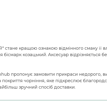
" стане кращою ознакою відмінного смаку її вл
я бісмарк козацький. Аксесуар відрізняється б
hub пропонує замовити прикраси недорого, ви
 покриття чорніння, яке підкреслює благородст
найбільш зручний спосіб доставки.