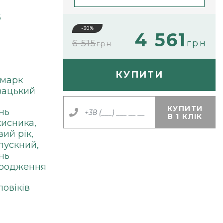
5
-30%
4 561
6 515
грн
грн
КУПИТИ
смарк
зацький
КУПИТИ
нь
В 1 КЛІК
хисника,
вий рік,
пускний,
нь
родження
ловіків