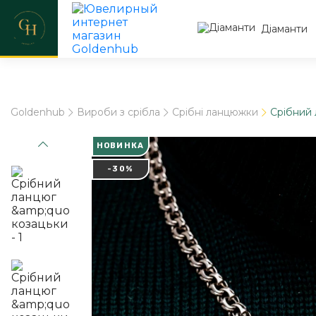
Діаманти
Goldenhub
Вироби з срібла
Срібні ланцюжки
Срібний 
НОВИНКА
-30%