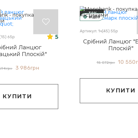
-30%
ВІДЕО
Артикул: 1ч(45) 55р
5
(15) 65р
Срібний Ланцюг "
ібний Ланцюг
Плоскій"
зацький Плоскій"
10 550
15 072
грн
3 986
грн
694
грн
КУПИТИ
КУПИТИ