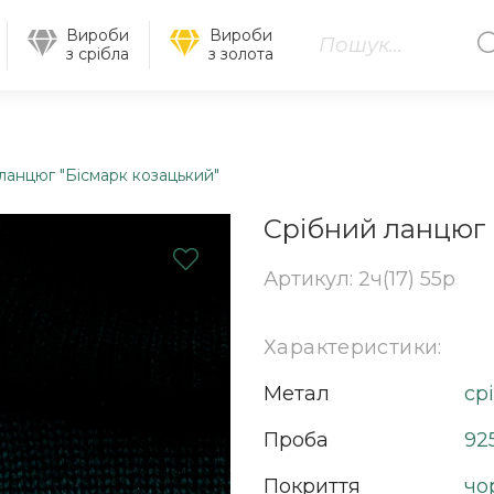
Вироби
Вироби
з срібла
з золота
ланцюг "Бісмарк козацький"
Срібний ланцюг 
Артикул: 2ч(17) 55р
Характеристики:
Метал
ср
Проба
92
Покриття
чо