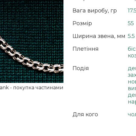
Вага виробу, гр
17.
Розмір
55
Ширина звена, мм
5.5
Плетіння
бі
ко
Подія
де
за
но
ви
де
на
Для кого
чо