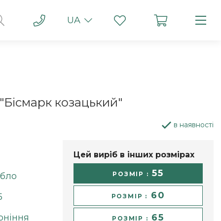
UA
"Бісмарк козацький"
в наявності
Цей виріб в інших розмірах
55
РОЗМІР :
ібло
60
5
РОЗМІР :
рніння
65
РОЗМІР :