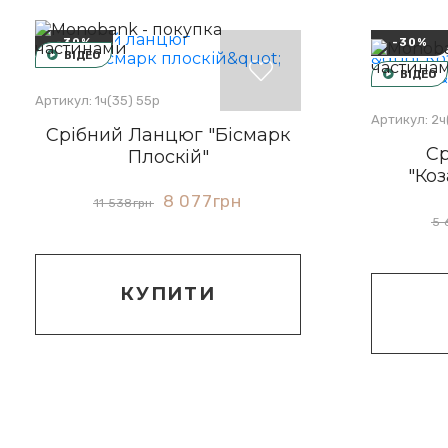
-30%
-30%
ВІДЕО
ВІДЕО
Артикул: 1ч(35) 55р
Артикул: 2ч
Срібний Ланцюг "Бісмарк
Ср
Плоскій"
"Ко
8 077
грн
11 538
грн
5 
КУПИТИ