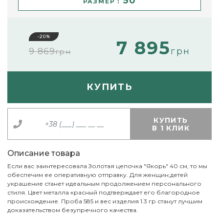
50
РАЗМЕР :
-20%
7 895
9 869
грн
грн
КУПИТЬ
КУПИТЬ
В 1 КЛИК
Описание товара
Если вас заинтересовала Золотая цепочка "Якорь" 40 см, то мы
обеспечим ее оперативную отправку. Для женщин;детей
украшение станет идеальным продолжением персонального
стиля. Цвет металла красный подтверждает его благородное
происхождение. Проба 585 и вес изделия 1.3 гр станут лучшим
доказательством безупречного качества.