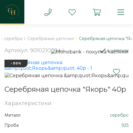
из серебра
Серебряные цепочки
Серебряная цепочка "Як
Артикул: 90102106044
в наличии
-30%
Серебряная цепочка "Якорь" 40р
Характеристики:
Металл
серебро
Проба
925