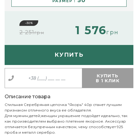
50
РАЗМЕР :
-30%
1 576
2 251
грн
грн
КУПИТЬ
КУПИТЬ
В 1 КЛИК
Описание товара
Стильная Серебряная цепочка "Якорь" 40р станет лучшим
признаком отличного вкуса ее обладателя.
Для мужчин;детей;женщин украшение подойдет идеально, так
как производителем выбрано плетение якорное. Аксессуар
отличается безупречным качеством, чему способствует 925
проба и металл серебро.