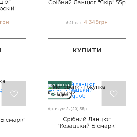
нцюг
Срібний Ланцюг "Якір" 55р
оскій"
6
грн
4 348
грн
6 211
грн
И
КУПИТИ
НОВИНКА
ВІДЕО
-30%
Артикул: 2ч(20) 55р
Срібний Ланцюг
Бісмарк"
"Козацький Бісмарк"