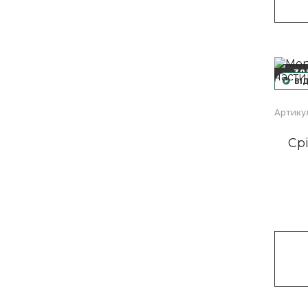
-30
ВІ
Артику
Ср