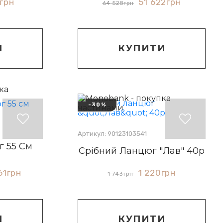
грн
51 622
грн
64 528
грн
И
КУПИТИ
-30%
Артикул: 90123103541
г 55 См
Срібний Ланцюг "Лав" 40р
61
грн
1 220
грн
1 743
грн
И
КУПИТИ