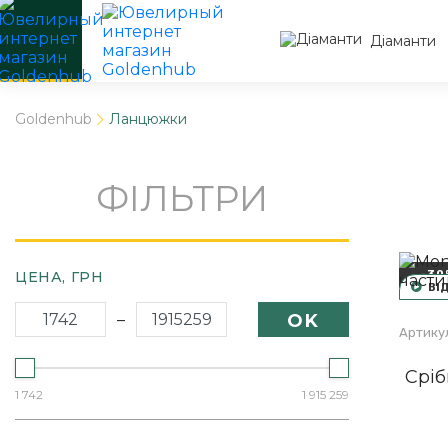
Діаманти
Goldenhub
Ланцюжки
ФІЛЬТРИ
ЦЕНА,
ГРН
-30
ВІ
–
OK
Артикул
Сріб
1 742
1 915 259