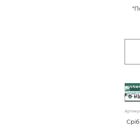
"П
НОВИ
ВІ
-30
Артикул
Сріб