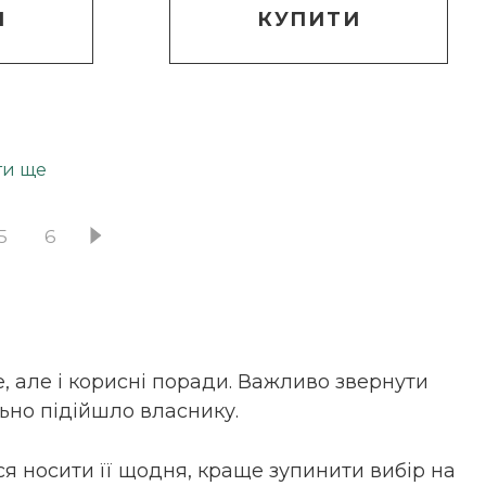
И
КУПИТИ
ти ще
5
6
 але і корисні поради. Важливо звернути
льно підійшло власнику.
ся носити її щодня, краще зупинити вибір на