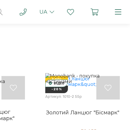
UA
ТОП!
ВІДЕО
-20%
Артикул: 1010-2 55р
нцюг
Золотий Ланцюг "Бісмарк"
марк"