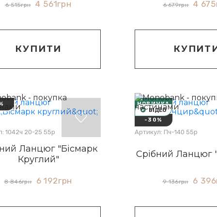
4 561
грн
4 675
6 515
грн
6 679
грн
КУПИТИ
КУПИТ
%
НОВИНКА
ВІДЕО
-30%
: 1042ч 20-25 55р
Артикул: Пч-140 55р
ний Ланцюг "Бісмарк
Срібний Ланцюг 
Круглий"
6 192
грн
6 396
8 846
грн
9 136
грн