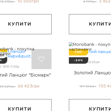
10 550
грн
3 452
15 072
грн
4 931
грн
КУПИТИ
КУПИТ
!
ТОП!
ДЕО
%
-20%
Артикул: 1024 55см
: 1010-3 55р
Золотий Ланцю
тий Ланцюг "Бісмарк"
135 4
66 423
грн
169 326
грн
83 029
грн
КУПИТ
КУПИТИ