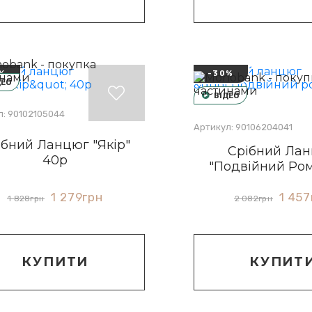
%
-30%
ДЕО
ВІДЕО
л: 90102105044
Артикул: 90106204041
ібний Ланцюг "Якір"
Срібний Ла
40р
"Подвійний Ро
1 279
грн
1 457
1 828
грн
2 082
грн
КУПИТИ
КУПИТ