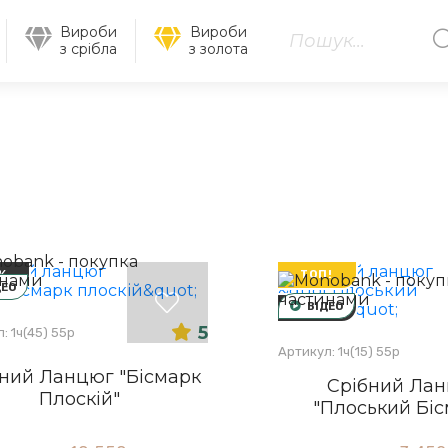
Вироби
Вироби
з срібла
з золота
%
ТОП!
ДЕО
ВІДЕО
-30%
5
: 1ч(45) 55р
Артикул: 1ч(15) 55р
ний Ланцюг "Бісмарк
Срібний Ла
Плоскій"
"Плоський Біс