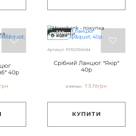
-30%
ВІДЕО
Артикул: 90102106044
Срібний Ланцюг "Якір"
нцюг
40р
мб" 40р
грн
1 576
грн
2 251
грн
И
КУПИТИ