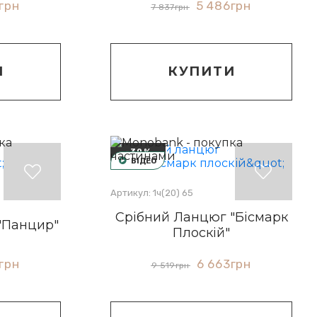
грн
5 486
грн
7 837
грн
И
КУПИТИ
-30%
ВІДЕО
Артикул: 1ч(20) 65
Срібний Ланцюг "Бісмарк
"Панцир"
Плоскій"
грн
6 663
грн
9 519
грн