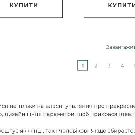
КУПИТИ
КУПИТ
Завантажи
1
2
3
4
 не тільки на власні уявлення про прекрасне,
р, дизайн і інші параметри, щоб прикраса ідеа
тує як жінці, так і чоловікові. Якщо збираєте