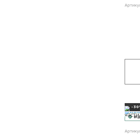
Артику
-30
ВІ
Артику