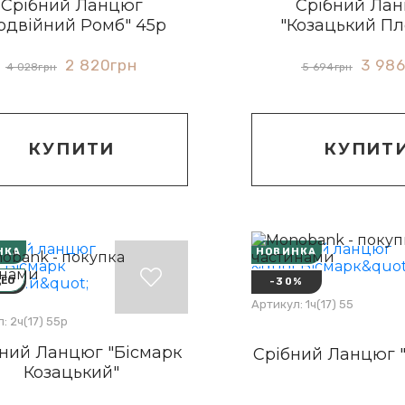
Срібний Ланцюг
Срібний Ла
одвійний Ромб" 45р
"Козацький Пл
2 820
грн
3 98
4 028
грн
5 694
грн
КУПИТИ
КУПИТ
НКА
НОВИНКА
ДЕО
%
-30%
Артикул: 1ч(17) 55
: 2ч(17) 55р
ний Ланцюг "Бісмарк
Срібний Ланцюг "
Козацький"