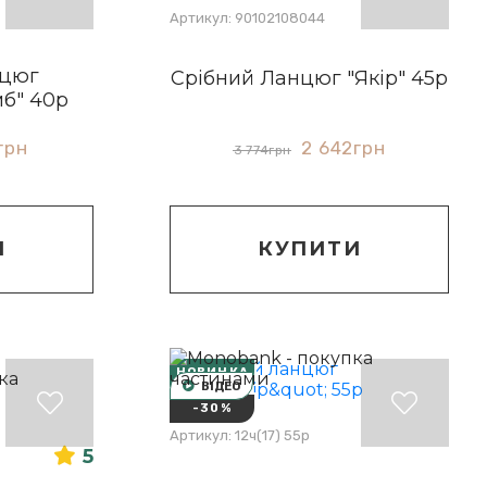
Артикул: 90102108044
нцюг
Срібний Ланцюг "Якір" 45р
мб" 40р
грн
2 642
грн
3 774
грн
И
КУПИТИ
НОВИНКА
ВІДЕО
-30%
Артикул: 12ч(17) 55р
5