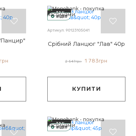
-30%
ВІДЕО
Артикул: 90123105041
"Панцир"
Срібний Ланцюг "Лав" 40р
грн
1 783
грн
2 547
грн
И
КУПИТИ
-30%
ВІДЕО