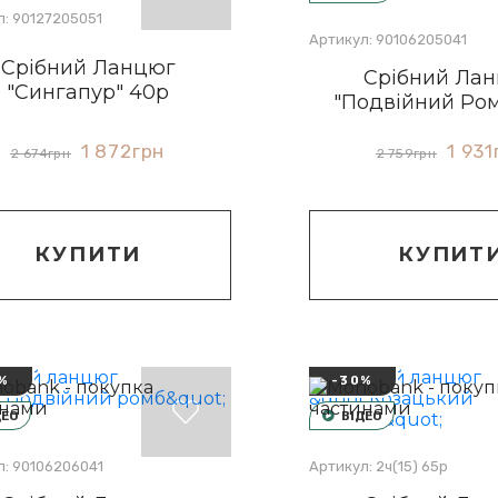
л: 90127205051
Артикул: 90106205041
Срібний Ланцюг
Срібний Ла
"Сингапур" 40р
"Подвійний Ро
1 872
грн
1 931
2 674
грн
2 759
грн
КУПИТИ
КУПИТ
%
-30%
ДЕО
ВІДЕО
л: 90106206041
Артикул: 2ч(15) 65р