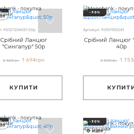
%
-30%
ДЕО
: 90127204051 50р
Артикул: 90101105041
Срібний Ланцюг
Срібний Ланцюг 
"Сингапур" 50р
40р
1 694
грн
1 753
2 420
грн
2 505
грн
КУПИТИ
КУПИТ
%
-30%
ДЕО
ВІДЕО