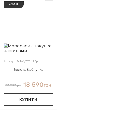
-20%
Артикул: 1к166/67б 17.5р
Золота Каблучка
18 590
грн
23 237
грн
КУПИТИ