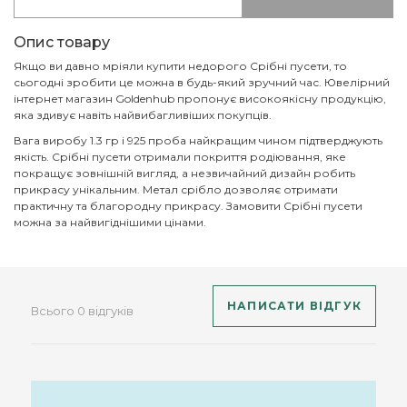
Опис товару
Якщо ви давно мріяли купити недорого Срібні пусети, то
сьогодні зробити це можна в будь-який зручний час. Ювелірний
інтернет магазин Goldenhub пропонує високоякісну продукцію,
яка здивує навіть найвибагливіших покупців.
Вага виробу 1.3 гр і 925 проба найкращим чином підтверджують
якість. Срібні пусети отримали покриття родіювання, яке
покращує зовнішній вигляд, а незвичайний дизайн робить
прикрасу унікальним. Метал срібло дозволяє отримати
практичну та благородну прикрасу. Замовити Срібні пусети
можна за найвигіднішими цінами.
НАПИСАТИ ВІДГУК
Всього 0 відгуків