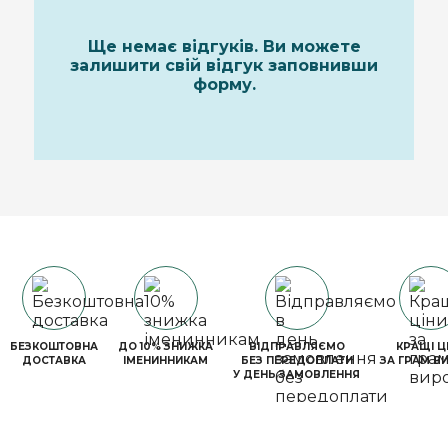
Ще немає відгуків. Ви можете
залишити свій відгук заповнивши
форму.
БЕЗКОШТОВНА
ДО 10% ЗНИЖКА
ВІДПРАВЛЯЄМО
КРАЩІ Ц
ДОСТАВКА
ІМЕНИННИКАМ
БЕЗ ПЕРЕДОПЛАТИ
ЗА ГРАМ В
У ДЕНЬ ЗАМОВЛЕННЯ