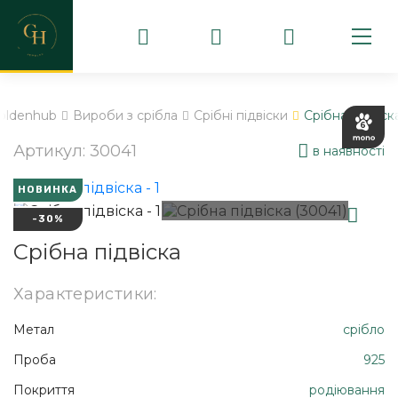
oldenhub
Вироби з срібла
Срібні підвіски
Срібна підвіск
Артикул: 30041
в наявності
НОВИНКА
-30%
Срібна підвіска
Характеристики:
Метал
срібло
Проба
925
Покриття
родіювання