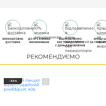
БЕЗКОШТОВНА
ДО 10% ЗНИЖКА
ВІДПРАВЛЯЄМО
КРАЩІ Ц
ДОСТАВКА
ІМЕНИННИКАМ
БЕЗ ПЕРЕДОПЛАТИ
ЗА ГРАМ В
У ДЕНЬ ЗАМОВЛЕННЯ
РЕКОМЕНДУЄМО
-30%