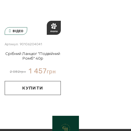
ВІДЕО
Артикул: 90106204041
Срібний Ланцюг "Подвійний
Ромб" 40р
1 457
грн
2 082
грн
КУПИТИ