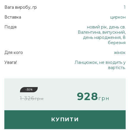
Вага виробу, гр
1
Вставка
циркон
Подія
новий рік, день св.
Валентина, випускний,
день народження, 8
березня
Для кого
жінок
Увага!
Ланцюжок, не входить у
вартість.
-30%
928
1 326
грн
грн
КУПИТИ