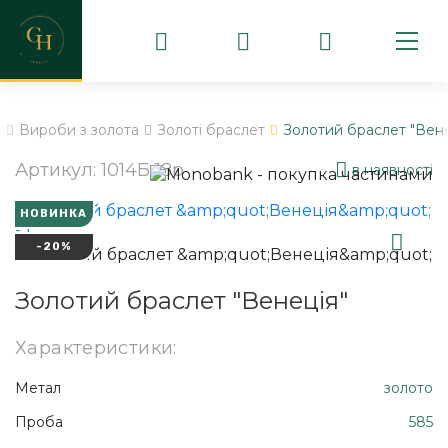
b
Вироби з золота
Золоті браслет
Золотий браслет "Вене
Артикул: 1014Б 18р
в наявності
НОВИНКА
-20%
Золотий браслет "Венеція"
Характеристики:
Метал
золото
Проба
585