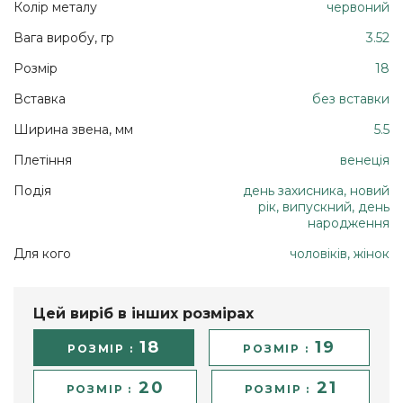
Колір металу
червоний
Вага виробу, гр
3.52
Розмір
18
Вставка
без вставки
Ширина звена, мм
5.5
Плетіння
венеція
Подія
день захисника, новий
рік, випускний, день
народження
Для кого
чоловіків, жінок
Цей виріб в інших розмірах
18
19
РОЗМІР :
РОЗМІР :
20
21
РОЗМІР :
РОЗМІР :